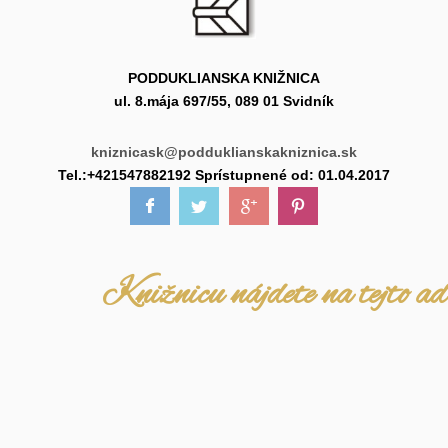
PODDUKLIANSKA KNIŽNICA
ul. 8.mája 697/55, 089 01 Svidník
kniznicask@podduklianskakniznica.sk
Tel.:+421547882192 Sprístupnené od: 01.04.2017
Knižnicu nájdete na tejto ad