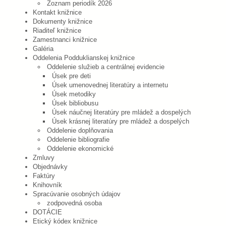
Zoznam periodík 2026
Kontakt knižnice
Dokumenty knižnice
Riaditeľ knižnice
Zamestnanci knižnice
Galéria
Oddelenia Podduklianskej knižnice
Oddelenie služieb a centrálnej evidencie
Úsek pre deti
Úsek umenovednej literatúry a internetu
Úsek metodiky
Úsek bibliobusu
Úsek náučnej literatúry pre mládež a dospelých
Úsek krásnej literatúry pre mládež a dospelých
Oddelenie doplňovania
Oddelenie bibliografie
Oddelenie ekonomické
Zmluvy
Objednávky
Faktúry
Knihovník
Spracúvanie osobných údajov
zodpovedná osoba
DOTÁCIE
Etický kódex knižnice