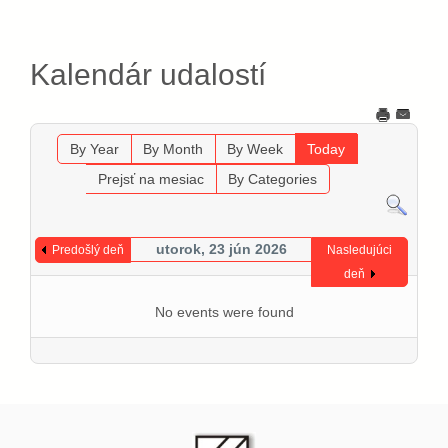
Kalendár udalostí
By Year
By Month
By Week
Today
Prejsť na mesiac
By Categories
utorok, 23 jún 2026
Predošlý deň
Nasledujúci
deň
No events were found