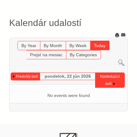
Kalendár udalostí
By Year
By Month
By Week
Today
Prejsť na mesiac
By Categories
pondelok, 22 jún 2026
Predošlý deň
Nasledujúci
deň
No events were found