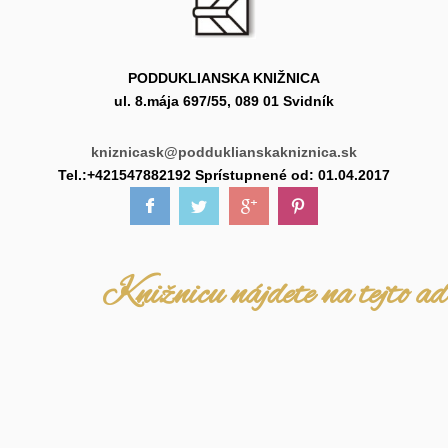
PODDUKLIANSKA KNIŽNICA
ul. 8.mája 697/55, 089 01 Svidník
kniznicask@podduklianskakniznica.sk
Tel.:+421547882192 Sprístupnené od: 01.04.2017
Knižnicu nájdete na tejto ad