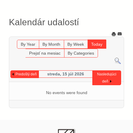
Kalendár udalostí
By Year
By Month
By Week
Today
Prejsť na mesiac
By Categories
streda, 15 júl 2026
Predošlý deň
Nasledujúci
deň
No events were found