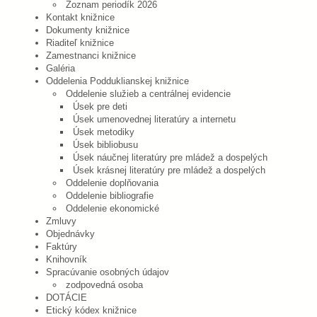
Zoznam periodík 2026
Kontakt knižnice
Dokumenty knižnice
Riaditeľ knižnice
Zamestnanci knižnice
Galéria
Oddelenia Podduklianskej knižnice
Oddelenie služieb a centrálnej evidencie
Úsek pre deti
Úsek umenovednej literatúry a internetu
Úsek metodiky
Úsek bibliobusu
Úsek náučnej literatúry pre mládež a dospelých
Úsek krásnej literatúry pre mládež a dospelých
Oddelenie doplňovania
Oddelenie bibliografie
Oddelenie ekonomické
Zmluvy
Objednávky
Faktúry
Knihovník
Spracúvanie osobných údajov
zodpovedná osoba
DOTÁCIE
Etický kódex knižnice