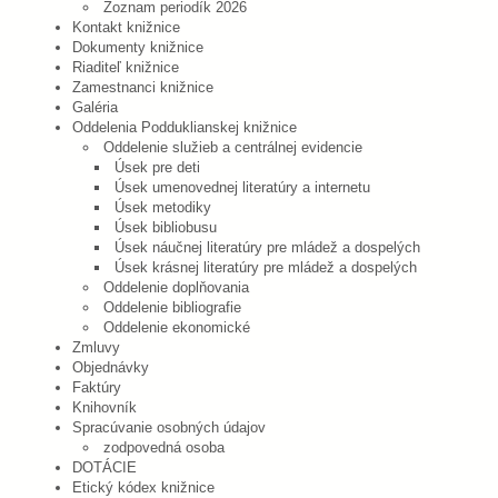
Zoznam periodík 2026
Kontakt knižnice
Dokumenty knižnice
Riaditeľ knižnice
Zamestnanci knižnice
Galéria
Oddelenia Podduklianskej knižnice
Oddelenie služieb a centrálnej evidencie
Úsek pre deti
Úsek umenovednej literatúry a internetu
Úsek metodiky
Úsek bibliobusu
Úsek náučnej literatúry pre mládež a dospelých
Úsek krásnej literatúry pre mládež a dospelých
Oddelenie doplňovania
Oddelenie bibliografie
Oddelenie ekonomické
Zmluvy
Objednávky
Faktúry
Knihovník
Spracúvanie osobných údajov
zodpovedná osoba
DOTÁCIE
Etický kódex knižnice