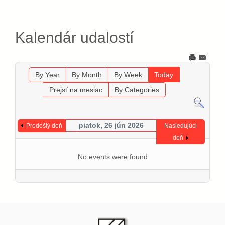
Kalendár udalostí
By Year
By Month
By Week
Today
Prejsť na mesiac
By Categories
piatok, 26 jún 2026
Predošlý deň
Nasledujúci
deň
No events were found