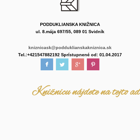
PODDUKLIANSKA KNIŽNICA
ul. 8.mája 697/55, 089 01 Svidník
kniznicask@podduklianskakniznica.sk
Tel.:+421547882192 Sprístupnené od: 01.04.2017
Knižnicu nájdete na tejto ad