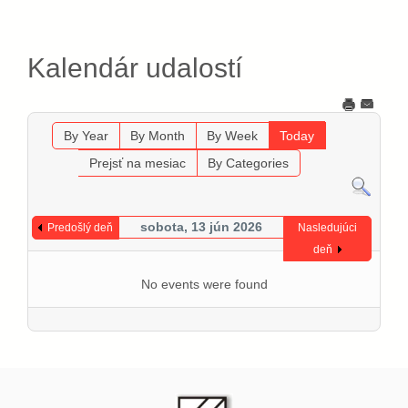
Kalendár udalostí
By Year
By Month
By Week
Today
Prejsť na mesiac
By Categories
sobota, 13 jún 2026
Predošlý deň
Nasledujúci
deň
No events were found