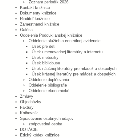
Zoznam periodík 2026
Kontakt knižnice
Dokumenty knižnice
Riaditeľ knižnice
Zamestnanci knižnice
Galéria
Oddelenia Podduklianskej knižnice
Oddelenie služieb a centrálnej evidencie
Úsek pre deti
Úsek umenovednej literatúry a internetu
Úsek metodiky
Úsek bibliobusu
Úsek náučnej literatúry pre mládež a dospelých
Úsek krásnej literatúry pre mládež a dospelých
Oddelenie doplňovania
Oddelenie bibliografie
Oddelenie ekonomické
Zmluvy
Objednávky
Faktúry
Knihovník
Spracúvanie osobných údajov
zodpovedná osoba
DOTÁCIE
Etický kódex knižnice