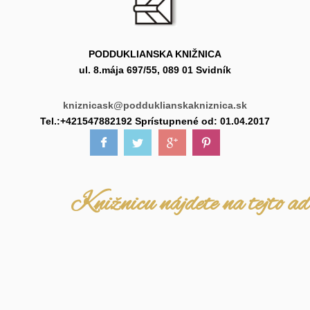
PODDUKLIANSKA KNIŽNICA
ul. 8.mája 697/55, 089 01 Svidník
kniznicask@podduklianskakniznica.sk
Tel.:+421547882192 Sprístupnené od: 01.04.2017
Knižnicu nájdete na tejto ad